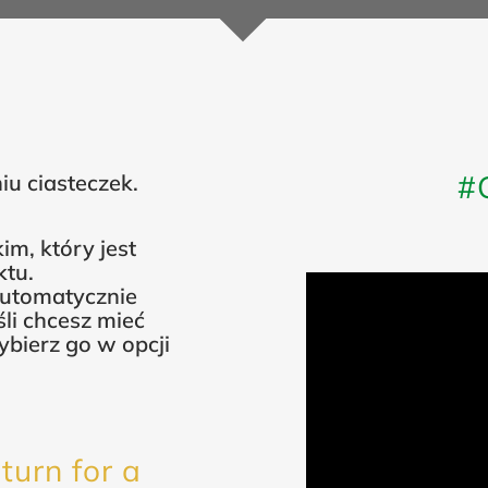
#
u ciasteczek.
im, który jest
ktu.
 automatycznie
li chcesz mieć
bierz go w opcji
turn for a