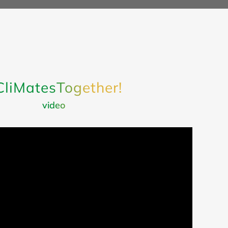
CliMatesTogether!
video