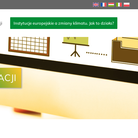
ji
Instytucje europejskie a zmiany klimatu. Jak to działa?
CJI