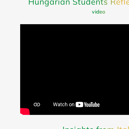
Hungarian Students Refl
video