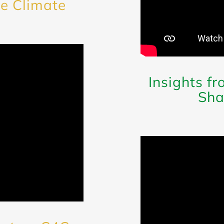
he Climate
Insights f
Sha