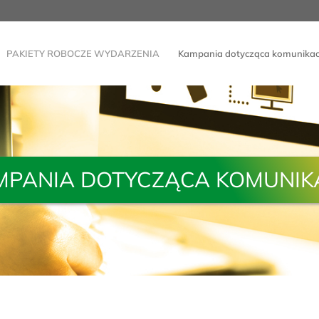
PAKIETY ROBOCZE WYDARZENIA
Kampania dotycząca komunikac
MPANIA DOTYCZĄCA KOMUNIKA