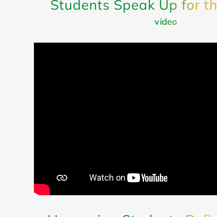
Students Speak Up for t
video