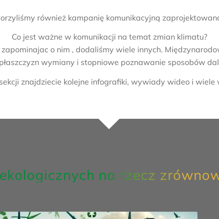
rzyliśmy również kampanię komunikacyjną zaprojektowaną 
Co jest ważne w komunikacji na temat zmian klimatu?
nie zapominajac o nim , dodaliśmy wiele innych. Międzynaro
płaszczyzn wymiany i stopniowe poznawanie sposobów dals
sekcji znajdziecie kolejne infografiki, wywiady wideo i wiele 
 ekologicznych na rzecz zrównow