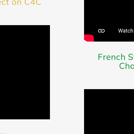
ect on C4C
French S
Cha