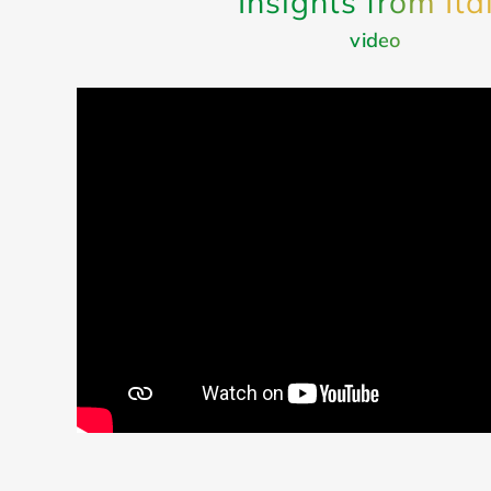
Insights from Ita
video