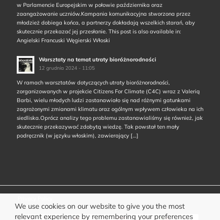
w Parlamencie Europejskim w połowie października oraz
zaangażowanie uczniów.Kampania komunikacyjna stworzona przez
młodzież dobiega końca, a partnerzy dokładają wszelkich starań, aby
skutecznie przekazać jej przesłanie. This post is also available in:
Angielski Francuski Węgierski Włoski
Warsztaty na temat utraty bioróżnorodności
12 grudnia 2024 - 11:05
W ramach warsztatów dotyczących utraty bioróżnorodności,
zorganizowanych w projekcie Citizens For Climate (C4C) wraz z Valerią
Barbi, wielu młodych ludzi zastanawiało się nad różnymi gatunkami
zagrożonymi zmianami klimatu oraz ogólnym wpływem człowieka na ich
siedliska.Oprócz analizy tego problemu zastanawialiśmy się również, jak
skutecznie przekazywać zdobytą wiedzę. Tak powstał ten mały
podręcznik (w języku włoskim), zawierający […]
Privacy Policy
We use cookies on our website to give you the most
relevant experience by remembering your preferences
English
Français
Magyar
Italiano