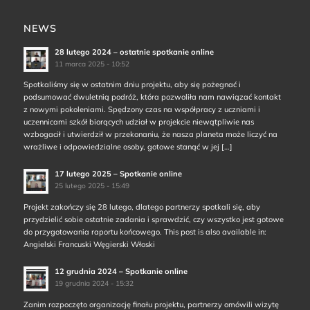
NEWS
28 lutego 2024 – ostatnie spotkanie online
11 marca 2025 - 10:52
Spotkaliśmy się w ostatnim dniu projektu, aby się pożegnać i
podsumować dwuletnią podróż, która pozwoliła nam nawiązać kontakt
z nowymi pokoleniami. Spędzony czas na współpracy z uczniami i
uczennicami szkół biorących udział w projekcie niewątpliwie nas
wzbogacił i utwierdził w przekonaniu, że nasza planeta może liczyć na
wrażliwe i odpowiedzialne osoby, gotowe stanąć w jej […]
17 lutego 2025 – Spotkanie online
25 lutego 2025 - 15:49
Projekt zakończy się 28 lutego, dlatego partnerzy spotkali się, aby
przydzielić sobie ostatnie zadania i sprawdzić, czy wszystko jest gotowe
do przygotowania raportu końcowego. This post is also available in:
Angielski Francuski Węgierski Włoski
12 grudnia 2024 – Spotkanie online
19 grudnia 2024 - 15:32
Zanim rozpoczęto organizację finału projektu, partnerzy omówili wizytę