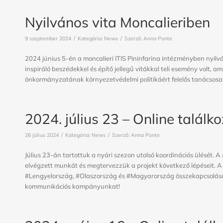
Nyilvános vita Moncalieriben
/
/
9 szeptember 2024
Kategória:
News
Szerző:
Anna Ponte
2024 június 5-én a moncalieri ITIS Pininfarina intézményben nyilvá
inspiráló beszédekkel és építő jellegű vitákkal teli esemény volt, a
önkormányzatának környezetvédelmi politikáért felelős tanácsosa i
2024. július 23 – Online találk
/
/
26 július 2024
Kategória:
News
Szerző:
Anna Ponte
Július 23-án tartottuk a nyári szezon utolsó koordinációs ülését. 
elvégzett munkát és megtervezzük a projekt következő lépéseit.
#Lengyelország, #Olaszország és #Magyarország összekapcsolásáv
kommunikációs kampányunkat!