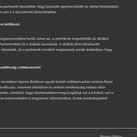
t a partnerek összeültek, hogy kiosszák egymás között az utolsó feladatokat,
en van-e a beszámoló elkészítéséhez
ne találkozó
egszervezésére került volna sor, a partnerek megvitatták az október
Parlamentben és a diákok bevonását. A diákok által létrehozott
özeledik, és a partnerek mindent megtesznek annak érdekében, hogy
sokféleség csökkenéséről
t keretében Valeria Barbival együtt tartott műhelymunkán számos fiatal
maváltozás, valamint általában az emberi tevékenység hatása által
zetén. Amellett, hogy részletesebben megvizsgáltuk ezt a kérdést, azt is
nyan kommunikálni a megismert információkat. Ennek eredményeként
Privacy Policy