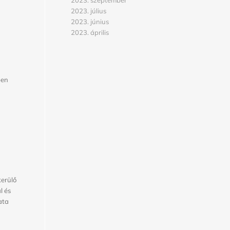
2023. szeptember
2023. július
2023. június
2023. április
ben
kerülő
l és
ata