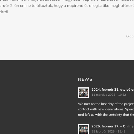
ebruár 2-án online találkoztak, hogy a napirend és a logisztika meghatároz
kről.
Oldal
NEWS
2024. február 28. utolsó o
11 március 2025 - 10:52
We met on the last day of the projec
contact with new generations. Spend
and left us with the certainty that t
2025. február 17. – Online
25 február 2025 - 15:49