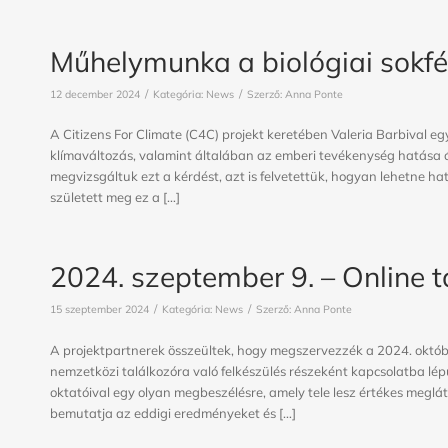
Műhelymunka a biológiai sokfé
/
/
12 december 2024
Kategória:
News
Szerző:
Anna Ponte
A Citizens For Climate (C4C) projekt keretében Valeria Barbival e
klímaváltozás, valamint általában az emberi tevékenység hatása ál
megvizsgáltuk ezt a kérdést, azt is felvetettük, hogyan lehetne
született meg ez a […]
2024. szeptember 9. – Online t
/
/
15 szeptember 2024
Kategória:
News
Szerző:
Anna Ponte
A projektpartnerek összeültek, hogy megszervezzék a 2024. októb
nemzetközi találkozóra való felkészülés részeként kapcsolatba lé
oktatóival egy olyan megbeszélésre, amely tele lesz értékes meglá
bemutatja az eddigi eredményeket és […]