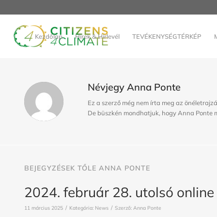
Kezdőlap
Hírek & Hírlevél
TEVÉKENYSÉGTÉRKÉP
Névjegy
Anna Ponte
Ez a szerző még nem írta meg az önéletrajzá
De büszkén mondhatjuk, hogy
Anna Ponte
m
BEJEGYZÉSEK TŐLE ANNA PONTE
2024. február 28. utolsó online
/
/
11 március 2025
Kategória:
News
Szerző:
Anna Ponte