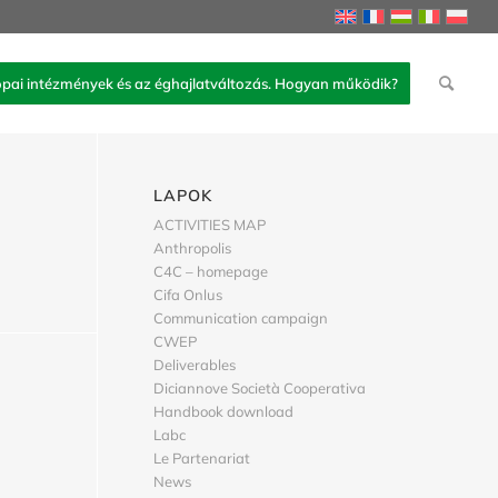
pai intézmények és az éghajlatváltozás. Hogyan működik?
LAPOK
ACTIVITIES MAP
Anthropolis
C4C – homepage
Cifa Onlus
Communication campaign
CWEP
Deliverables
Diciannove Società Cooperativa
Handbook download
Labc
Le Partenariat
News