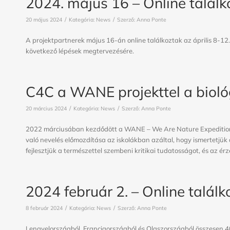
2024. május 16 – Online talál
/
/
20 május 2024
Kategória:
News
Szerző:
Anna Ponte
A projektpartnerek május 16-án online találkoztak az április 8-1
következő lépések megtervezésére.
C4C a WANE projekttel a bioló
/
/
20 március 2024
Kategória:
News
Szerző:
Anna Ponte
2022 márciusában kezdődött a WANE – We Are Nature Expedition pro
való nevelés előmozdítása az iskolákban azáltal, hogy ismertetjük
fejlesztjük a természettel szembeni kritikai tudatosságot, és az érzel
2024 február 2. – Online találk
/
/
8 február 2024
Kategória:
News
Szerző:
Anna Ponte
Lengyelországból, Franciaországból és Olaszországból összesen 40