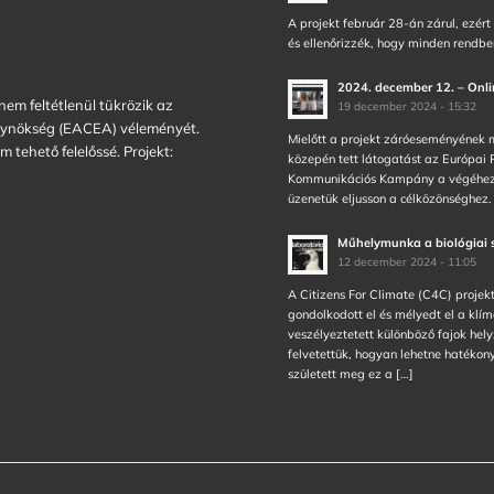
A projekt február 28-án zárul, ezér
és ellenőrizzék, hogy minden rendb
2024. december 12. – Onli
 nem feltétlenül tükrözik az
19 december 2024 - 15:32
Ügynökség (EACEA) véleményét.
Mielőtt a projekt záróeseményének m
tehető felelőssé. Projekt:
közepén tett látogatást az Európai 
Kommunikációs Kampány a végéhez k
üzenetük eljusson a célközönséghez.
Műhelymunka a biológiai 
12 december 2024 - 11:05
A Citizens For Climate (C4C) projek
gondolkodott el és mélyedt el a klí
veszélyeztetett különböző fajok hely
felvetettük, hogyan lehetne hatéko
született meg ez a […]