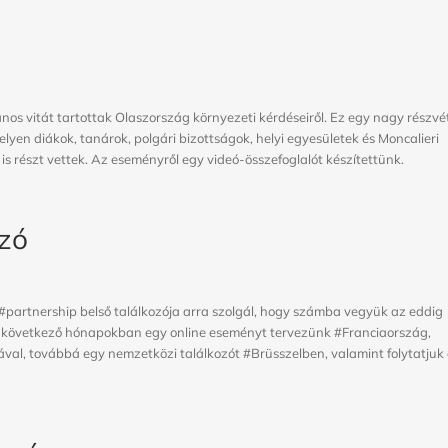
nos vitát tartottak Olaszország környezeti kérdéseiről. Ez egy nagy részvéte
melyen diákok, tanárok, polgári bizottságok, helyi egyesületek és Moncalieri
s részt vettek. Az eseményről egy videó-összefoglalót készítettünk.
ozó
A #partnership belső találkozója arra szolgál, hogy számba vegyük az eddig
 A következő hónapokban egy online eseményt tervezünk #Franciaország,
al, továbbá egy nemzetközi találkozót #Brüsszelben, valamint folytatjuk