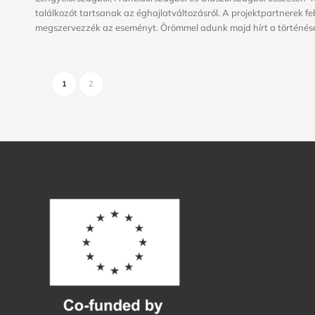
találkozót tartsanak az éghajlatváltozásról. A projektpartnerek f
megszervezzék az eseményt. Örömmel adunk majd hírt a történése
1
2