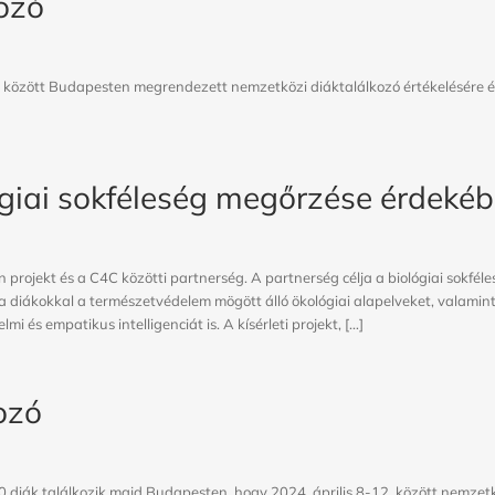
kozó
2. között Budapesten megrendezett nemzetközi diáktalálkozó értékelésére é
giai sokféleség megőrzése érdeké
jekt és a C4C közötti partnerség. A partnerség célja a biológiai sokféle
 a diákokkal a természetvédelem mögött álló ökológiai alapelveket, valamin
mi és empatikus intelligenciát is. A kísérleti projekt, […]
ozó
 diák találkozik majd Budapesten, hogy 2024. április 8-12. között nemzet