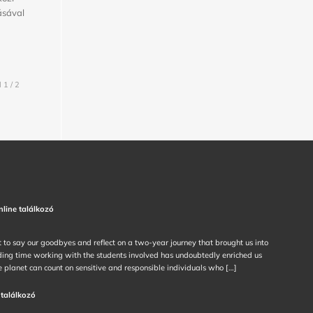
ásával
 1 / 2
nline találkozó
t to say our goodbyes and reflect on a two-year journey that brought us into
ing time working with the students involved has undoubtedly enriched us
he planet can count on sensitive and responsible individuals who […]
 találkozó