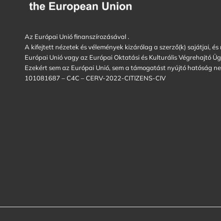
Az Európai Unió finanszírozásával .
A kifejtett nézetek és vélemények kizárólag a szerző(k) sajátjai, és
Európai Unió vagy az Európai Oktatási és Kulturális Végrehajtó 
Ezekért sem az Európai Unió, sem a támogatást nyújtó hatóság nem 
101081687 – C4C – CERV-2022-CITIZENS-CIV