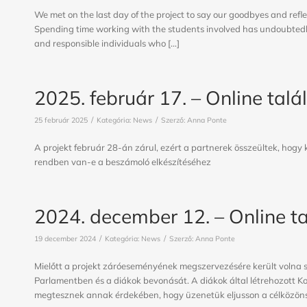
We met on the last day of the project to say our goodbyes and refl
Spending time working with the students involved has undoubtedly 
and responsible individuals who […]
2025. február 17. – Online talá
/
/
25 február 2025
Kategória:
News
Szerző:
Anna Ponte
A projekt február 28-án zárul, ezért a partnerek összeültek, hogy 
rendben van-e a beszámoló elkészítéséhez
2024. december 12. – Online t
/
/
19 december 2024
Kategória:
News
Szerző:
Anna Ponte
Mielőtt a projekt záróeseményének megszervezésére került volna s
Parlamentben és a diákok bevonását. A diákok által létrehozott 
megtesznek annak érdekében, hogy üzenetük eljusson a célközön