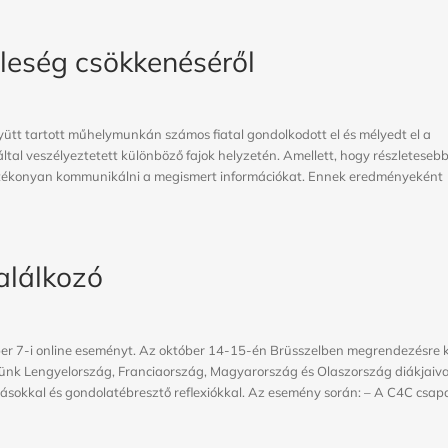
leség csökkenéséről
gyütt tartott műhelymunkán számos fiatal gondolkodott el és mélyedt el a
tal veszélyeztetett különböző fajok helyzetén. Amellett, hogy részleteseb
 hatékonyan kommunikálni a megismert információkat. Ennek eredményeként
alálkozó
er 7-i online eseményt. Az október 14-15-én Brüsszelben megrendezésre 
pünk Lengyelország, Franciaország, Magyarország és Olaszország diákjaiva
tásokkal és gondolatébresztő reflexiókkal. Az esemény során: – A C4C csap