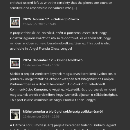
enriched us and left us with the certainty that the planet can count on
sensitive and responsible individuals who […]
2025. február 17. – Online találkozó
25 február 2025 - 15:49
A projekt február 28-án zárul, ezért a partnerek összeültek, hogy
kiosszák egymás között az utolsó feladatokat, és ellenőrizzék, hogy
minden rendben van-e a beszámoló elkészítéséhez This post is also
available in: Angol Francia Olasz Lengyel
2024. december 12. – Online találkozó
19 december 2024 - 15:32
Mielőtt a projekt záróeseményének megszervezésére került volna sor, a
partnerek megvitatták az október közepén tett látogatást az Európai
Parlamentben és a diákok bevonását. A diákok által létrehozott
Kommunikációs Kampány a végéhez közeledik, és a partnerek mindent
megtesznek annak érdekében, hogy üzenetük eljusson a célközönséghez.
This post is also available in: Angol Francia Olasz Lengyel
Műhelymunka a biológiai sokféleség csökkenéséről
12 december 2024 - 11:05
A Citizens For Climate (C4C) projekt keretében Valeria Barbival együtt