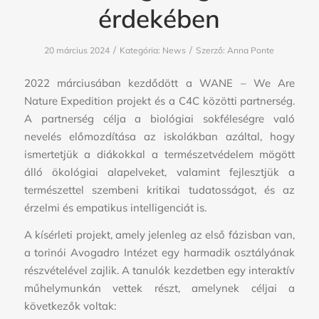
érdekében
/
/
20 március 2024
Kategória:
News
Szerző:
Anna Ponte
2022 márciusában kezdődött a WANE – We Are
Nature Expedition projekt és a C4C közötti partnerség.
A partnerség célja a biológiai sokféleségre való
nevelés előmozdítása az iskolákban azáltal, hogy
ismertetjük a diákokkal a természetvédelem mögött
álló ökológiai alapelveket, valamint fejlesztjük a
természettel szembeni kritikai tudatosságot, és az
érzelmi és empatikus intelligenciát is.
A kísérleti projekt, amely jelenleg az első fázisban van,
a torinói Avogadro Intézet egy harmadik osztályának
részvételével zajlik. A tanulók kezdetben egy interaktív
műhelymunkán vettek részt, amelynek céljai a
következők voltak: