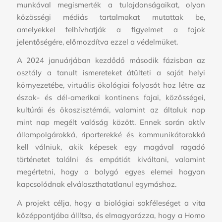
munkával megismerték a tulajdonságaikat, olyan
közösségi médiás tartalmakat mutattak be,
amelyekkel felhívhatják a figyelmet a fajok
jelentőségére, előmozdítva ezzel a védelmüket.
A 2024 januárjában kezdődő második fázisban az
osztály a tanult ismereteket átülteti a saját helyi
környezetébe, virtuális ökológiai folyosót hoz létre az
észak- és dél-amerikai kontinens fajai, közösségei,
kultúrái és ökoszisztémái, valamint az általuk nap
mint nap megélt valóság között. Ennek során aktív
állampolgárokká, riporterekké és kommunikátorokká
kell válniuk, akik képesek egy magával ragadó
történetet találni és empátiát kiváltani, valamint
megértetni, hogy a bolygó egyes elemei hogyan
kapcsolódnak elválaszthatatlanul egymáshoz.
A projekt célja, hogy a biológiai sokféleséget a vita
középpontjába állítsa, és elmagyarázza, hogy a Homo