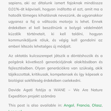
sapiens, aki az általunk ismert fajoknak mindössze
0,01%-át képviseli, hogyan indította el azt, amit ma a
hatodik tömeges kihalásnak nevezünk, de ugyanakkor
ugyanez a faj a változás motorja is lehet. Ennek
érdekében el kell beszélnünk a bolygó védelméért
küzdők történeteit, ki kell találni, hogyan
kommunikáljunk róluk, és végig kell gondolni az
emberi létezés lehetséges új módjait.
Az oktatás kulcsszerepet játszik a döntéshozók és a
polgárok következő generációjának alakításában és
fejlesztésében. Olyan generációkra van szükség, akik
tájékozottak, kritikusak, kompetensek és így képesek a
biológiai sokféleség érdekében cselekedni.
Davide Agati fotója a WANE – We Are Nature
Expedition projekt számára
This post is also available in:
Angol
Francia
Olasz