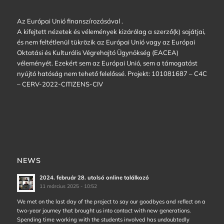
Az Európai Unió finanszírozásával .
A kifejtett nézetek és vélemények kizárólag a szerző(k) sajátjai,
és nem feltétlenül tükrözik az Európai Unió vagy az Európai
Oktatási és Kulturális Végrehajtó Ügynökség (EACEA)
véleményét. Ezekért sem az Európai Unió, sem a támogatást
nyújtó hatóság nem tehető felelőssé. Projekt: 101081687 – C4C
– CERV-2022-CITIZENS-CIV
NEWS
2024. február 28. utolsó online találkozó
11 március 2025 - 10:52
We met on the last day of the project to say our goodbyes and reflect on a
two-year journey that brought us into contact with new generations.
Spending time working with the students involved has undoubtedly