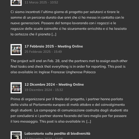
11 Marzo 2025 - 10:52
Ci siamo incontrati l’ultimo giorno di progetto per salutarci e tirare le
somme di un percorso durato due anni che ci ha messo in contatto con le
nuove generazioni. Passare del tempo lavorando con i ragazzi e le
ragazze delle scuole coinvolte ci ha sicuramente arricchito e ci ha lasciato
la certezza che il pianeta […]
17 Febbraio 2025 – Meeting Online
25 Febbraio 2025 - 15:49
The project will end on Feb. 28, and the partners met to assign each other
final tasks and check that everything is in order for reporting. This post is
also available in: Inglese Francese Ungherese Polacco
12 Dicembre 2024 – Meeting Online
19 Dicembre 2024 - 15:32
Prima di organizzarsi per il finale del progetto, i partner hanno parlato
della visita al Parlamento europeo di metà ottobre e del coinvolgimento
degli studenti. La campagna di comunicazione costruita dagli studenti sta
per concludersi e i partner stanno facendo del loro meglio per far passare
il loro messaggio. This post is also available in: […]
Laboratorio sulla perdita di biodiversità
12 Dicembre 2024 - 11:05